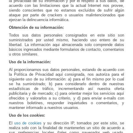
la privacidad de su información y por el respeto a sus datos, de
acuerdo con las limitaciones que la actual Internet nos provee,
siendo conscientes que no estamos excluídos de sufrir algún
ataque por parte de crackers o usuarios malintencionados que
ejerzan la delincuencia informática.
Obtención de su información:
Todos sus datos personales consignados en este sitio son
suministrados por usted mismo, haciendo uso entero de su
libertad. La información aqui almacenada solo comprende datos
básicos ingresados mediante formularios de contacto, comentarios
u otros similares.
Uso de la información:
Al proporcionarnos sus datos personales, estando de acuerdo con
la Política de Privacidad aquí consignada, nos autoriza para el
siguiente uso de su información: a) para el fin mismo por lo cual
se ha suministrado; b) para considerarlo dentro de nuestras
estadísticas de tráfico, incrementando así nuestra oferta
publicitaria y de mercado; c) para orientar mejor los servicios aquí
ofrecidos y valorarlos a su criterio, y d) para enviar e-mails con
nuestros boletines, responder inquietudes o comentarios, y
mantener informado a nuestros usuarios.
Uso de los
cookies
:
El
uso de cookies
y su dirección IP, tomados por este sitio, se
realiza solo con la finalidad de mantenerles un sitio de acuerdo a
sus preferencias locales (tales como navegador web usado,